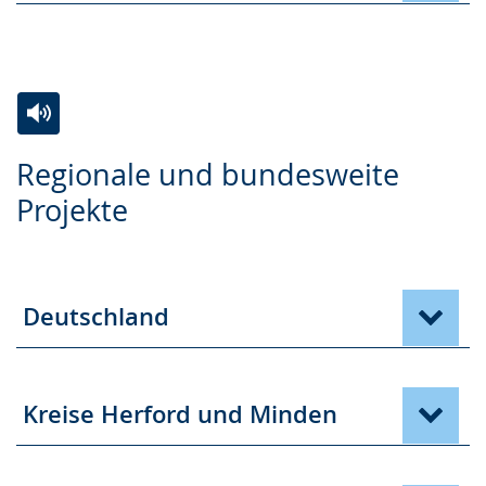
Zur
Aktiviere
Ein
Regionale und bundesweite
Leichten
Audio-
Video
Projekte
Sprache
Unterstützung.
in
wechseln.
Deutscher
Gebärdensprache
wird
Deutschland
angezeigt.
Kreise Herford und Minden