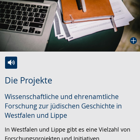
Zur
Aktiviere
Ein
Die Projekte
Leichten
Audio-
Video
Sprache
Unterstützung.
in
Wissenschaftliche und ehrenamtliche
wechseln.
Deutscher
Forschung zur jüdischen Geschichte in
Gebärdensprache
Westfalen und Lippe
wird
angezeigt.
In Westfalen und Lippe gibt es eine Vielzahl von
Forschungsprojekten und Initiativen,