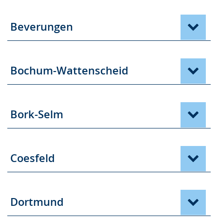
wechseln.
Deutscher
Gebärdensprache
Beverungen
wird
angezeigt.
Bochum-Wattenscheid
Bork-Selm
Coesfeld
Dortmund