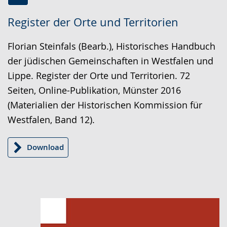
Zur
Aktiviere
Ein
Register der Orte und Territorien
Leichten
Audio-
Video
Sprache
Unterstützung.
in
Florian Steinfals (Bearb.), Historisches Handbuch
wechseln.
Deutscher
der jüdischen Gemeinschaften in Westfalen und
Gebärdensprache
Lippe. Register der Orte und Territorien. 72
wird
Seiten, Online-Publikation, Münster 2016
angezeigt.
(Materialien der Historischen Kommission für
Westfalen, Band 12).
Download