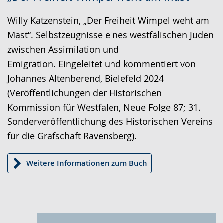
Leichten
Audio-
Video
Sprache
Unterstützung.
in
Willy Katzenstein, „Der Freiheit Wimpel weht am
wechseln.
Deutscher
Mast“. Selbstzeugnisse eines westfälischen Juden
Gebärdensprache
zwischen Assimilation und
wird
Emigration. Eingeleitet und kommentiert von
angezeigt.
Johannes Altenberend, Bielefeld 2024
(Veröffentlichungen der Historischen
Kommission für Westfalen, Neue Folge 87; 31.
Sonderveröffentlichung des Historischen Vereins
für die Grafschaft Ravensberg).
Weitere Informationen zum Buch