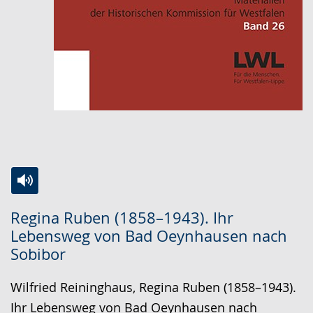
Zur
Aktiviere
Ein
Regina Ruben (1858–1943). Ihr
Leichten
Audio-
Video
Lebensweg von Bad Oeynhausen nach
Sprache
Unterstützung.
in
Sobibor
wechseln.
Deutscher
Gebärdensprache
Wilfried Reininghaus, Regina Ruben (1858–1943).
wird
Ihr Lebensweg von Bad Oeynhausen nach