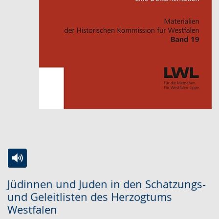
Zur
Aktiviere
Ein
Jüdinnen und Juden in den Schatzungs-
Leichten
Audio-
Video
und Geleitlisten des Herzogtums
Sprache
Unterstützung.
in
Westfalen
wechseln.
Deutscher