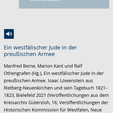
Zur
Aktiviere
Ein
Ein westfälischer Jude in der
Leichten
Audio-
Video
preußischen Armee
Sprache
Unterstützung.
in
wechseln.
Deutscher
Manfred Beine, Marion Kant und Ralf
Gebärdensprache
Othengrafen (Hg.), Ein westfälischer Jude in der
wird
preußischen Armee. Isaac Löwenstein aus
angezeigt.
Rietberg-Neuenkirchen und sein Tagebuch 1821–
1823, Bielefeld 2021 (Veröffentlichungen aus dem
Kreisarchiv Gütersloh, 16; Veröffentlichungen der
Historischen Kommission für Westfalen, Neue