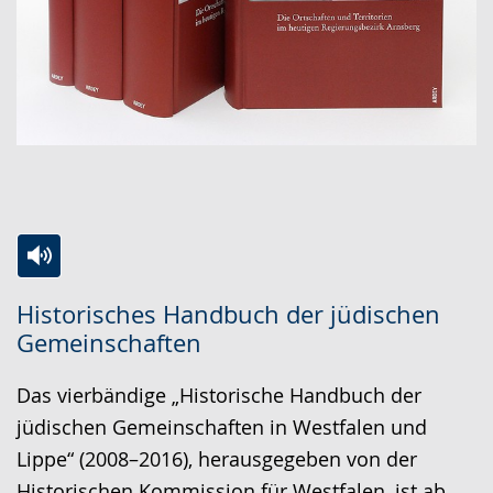
Zur
Aktiviere
Ein
Historisches Handbuch der jüdischen
Leichten
Audio-
Video
Gemeinschaften
Sprache
Unterstützung.
in
wechseln.
Deutscher
Das vierbändige „Historische Handbuch der
Gebärdensprache
jüdischen Gemeinschaften in Westfalen und
wird
Lippe“ (2008–2016), herausgegeben von der
angezeigt.
Historischen Kommission für Westfalen, ist ab