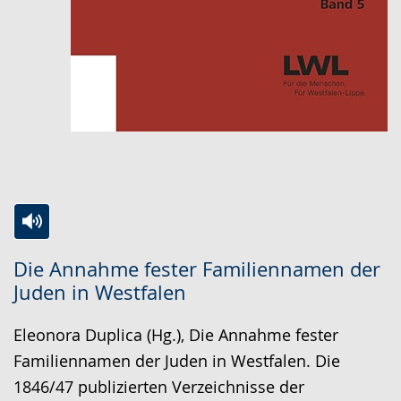
Zur
Aktiviere
Ein
Die Annahme fester Familiennamen der
Leichten
Audio-
Video
Juden in Westfalen
Sprache
Unterstützung.
in
wechseln.
Deutscher
Eleonora Duplica (Hg.), Die Annahme fester
Gebärdensprache
Familiennamen der Juden in Westfalen. Die
wird
1846/47 publizierten Verzeichnisse der