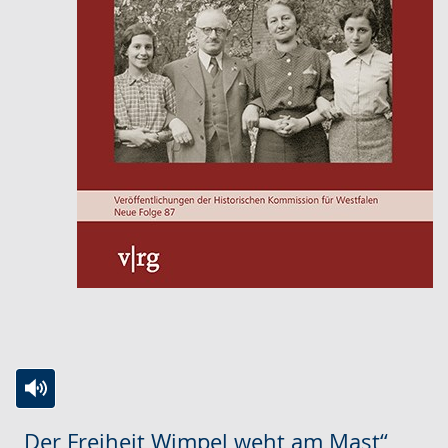
Zur
Aktiviere
Ein
„Der Freiheit Wimpel weht am Mast“