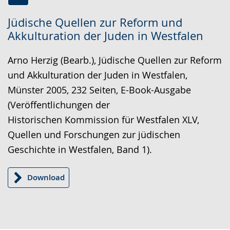
Zur
Aktiviere
Ein
Jüdische Quellen zur Reform und
Leichten
Audio-
Video
Akkulturation der Juden in Westfalen
Sprache
Unterstützung.
in
wechseln.
Deutscher
Arno Herzig (Bearb.), Jüdische Quellen zur Reform
Gebärdensprache
und Akkulturation der Juden in Westfalen,
wird
Münster 2005, 232 Seiten, E-Book-Ausgabe
angezeigt.
(Veröffentlichungen der
Historischen Kommission für Westfalen XLV,
Quellen und Forschungen zur jüdischen
Geschichte in Westfalen, Band 1).
Download