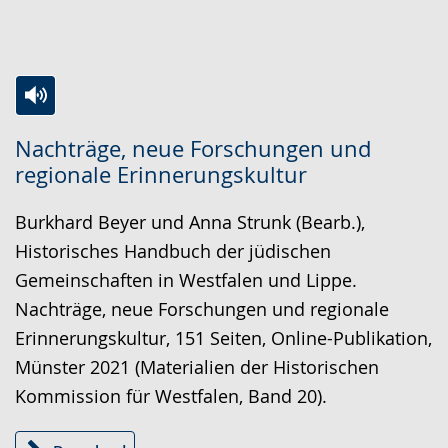
Zur
Aktiviere
Ein
Nachträge, neue Forschungen und
Leichten
Audio-
Video
regionale Erinnerungskultur
Sprache
Unterstützung.
in
wechseln.
Deutscher
Burkhard Beyer und Anna Strunk (Bearb.),
Gebärdensprache
Historisches Handbuch der jüdischen
wird
Gemeinschaften in Westfalen und Lippe.
angezeigt.
Nachträge, neue Forschungen und regionale
Erinnerungskultur, 151 Seiten, Online-Publikation,
Münster 2021 (Materialien der Historischen
Kommission für Westfalen, Band 20).