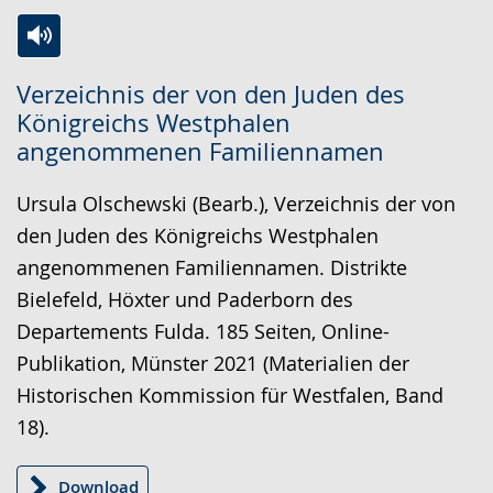
Zur
Aktiviere
Ein
Verzeichnis der von den Juden des
Leichten
Audio-
Video
Königreichs Westphalen
Sprache
Unterstützung.
in
angenommenen Familiennamen
wechseln.
Deutscher
Gebärdensprache
Ursula Olschewski (Bearb.), Verzeichnis der von
wird
den Juden des Königreichs Westphalen
angezeigt.
angenommenen Familiennamen. Distrikte
Bielefeld, Höxter und Paderborn des
Departements Fulda. 185 Seiten, Online-
Publikation, Münster 2021 (Materialien der
Historischen Kommission für Westfalen, Band
18).
Download