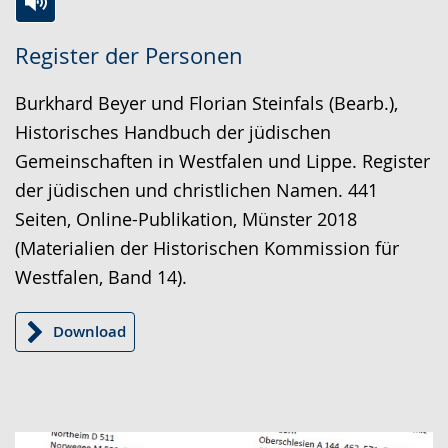
Zur
Aktiviere
Ein
Register der Personen
Leichten
Audio-
Video
Sprache
Unterstützung.
in
Burkhard Beyer und Florian Steinfals (Bearb.),
wechseln.
Deutscher
Historisches Handbuch der jüdischen
Gebärdensprache
Gemeinschaften in Westfalen und Lippe. Register
wird
der jüdischen und christlichen Namen. 441
angezeigt.
Seiten, Online-Publikation, Münster 2018
(Materialien der Historischen Kommission für
Westfalen, Band 14).
Download