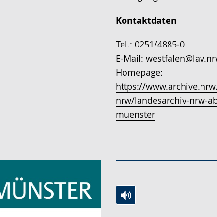
Kontaktdaten
Tel.: 0251/4885-0
E-Mail: westfalen@lav.n
Homepage:
https://www.archive.nrw
nrw/landesarchiv-nrw-ab
muenster
Zur
Aktiviere
Ein