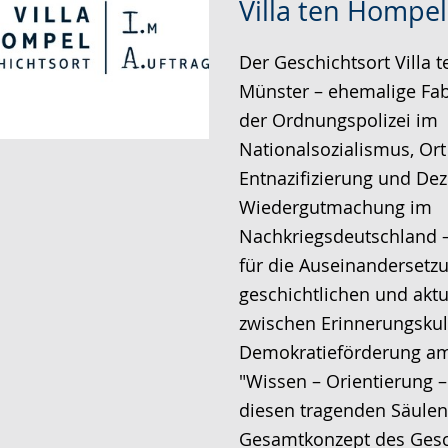
Villa ten Hompel
Leichten
Audio-
Video
Sprache
Unterstützung.
in
Der Geschichtsort Villa 
wechseln.
Deutscher
Münster – ehemalige Fabr
Gebärdensprache
der Ordnungspolizei im
wird
Nationalsozialismus, Ort
angezeigt.
Entnazifizierung und Dez
Wiedergutmachung im
Nachkriegsdeutschland –
für die Auseinandersetz
geschichtlichen und akt
zwischen Erinnerungskul
Demokratieförderung am 
"Wissen – Orientierung –
diesen tragenden Säulen
Gesamtkonzept des Gesch