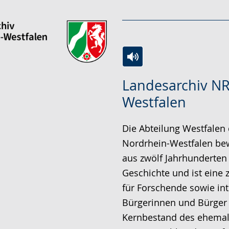
Zur
Aktiviere
Ein
Landesarchiv NR
Leichten
Audio-
Video
Westfalen
Sprache
Unterstützung.
in
wechseln.
Deutscher
Die Abteilung Westfalen
Gebärdensprache
Nordrhein-Westfalen b
wird
aus zwölf Jahrhunderten 
angezeigt.
Geschichte und ist eine z
für Forschende sowie int
Bürgerinnen und Bürger
Kernbestand des ehemali