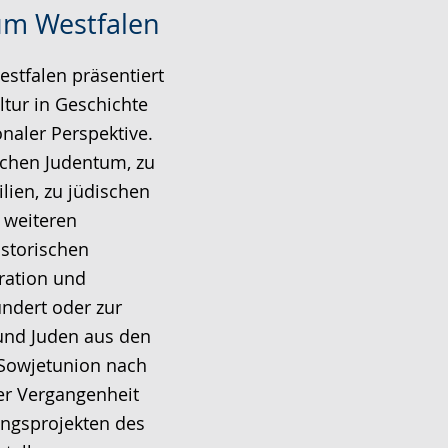
um Westfalen
stfalen präsentiert
ltur in Geschichte
naler Perspektive.
schen Judentum, zu
lien, zu jüdischen
 weiteren
istorischen
gration und
undert oder zur
und Juden aus den
 Sowjetunion nach
er Vergangenheit
ngsprojekten des