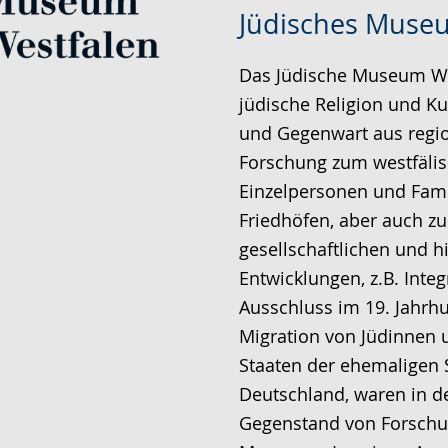
Zur
Aktiviere
Ein
Jüdisches Muse
Leichten
Audio-
Video
Sprache
Unterstützung.
in
Das Jüdische Museum We
wechseln.
Deutscher
jüdische Religion und Ku
Gebärdensprache
und Gegenwart aus regio
wird
Forschung zum westfäli
angezeigt.
Einzelpersonen und Fami
Friedhöfen, aber auch zu
gesellschaftlichen und h
Entwicklungen, z.B. Inte
Ausschluss im 19. Jahrh
Migration von Jüdinnen 
Staaten der ehemaligen
Deutschland, waren in d
Gegenstand von Forschu