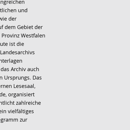
angreichen
tlichen und
wie der
auf dem Gebiet der
 Provinz Westfalen
ute ist die
 Landesarchivs
nterlagen
das Archiv auch
en Ursprungs. Das
ernen Lesesaal,
de, organisiert
tlicht zahlreiche
in vielfältiges
ogramm zur