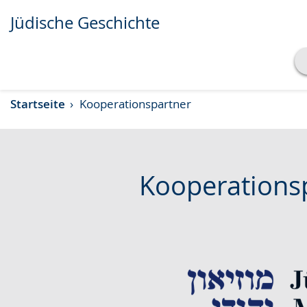
Jüdische Geschichte
Transkript anzeigen
Startseite
Kooperationspartner
Abspielen
Pausieren
Kooperations